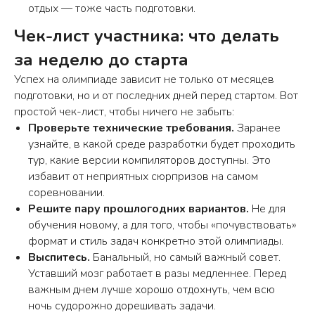
Школа программирования «шКОДишь»
отдых — тоже часть подготовки.
+7 (926) 890-87-95
Чек-лист участника: что делать
shkodish@yandex.ru
за неделю до старта
Ежедневно c 9:30 до 21:00 (мск)
Успех на олимпиаде зависит не только от месяцев
подготовки, но и от последних дней перед стартом. Вот
простой чек-лист, чтобы ничего не забыть:
Проверьте технические требования.
Заранее
узнайте, в какой среде разработки будет проходить
тур, какие версии компиляторов доступны. Это
избавит от неприятных сюрпризов на самом
соревновании.
Решите пару прошлогодних вариантов.
Не для
обучения новому, а для того, чтобы «почувствовать»
формат и стиль задач конкретно этой олимпиады.
Выспитесь.
Банальный, но самый важный совет.
Уставший мозг работает в разы медленнее. Перед
важным днем лучше хорошо отдохнуть, чем всю
ночь судорожно дорешивать задачи.