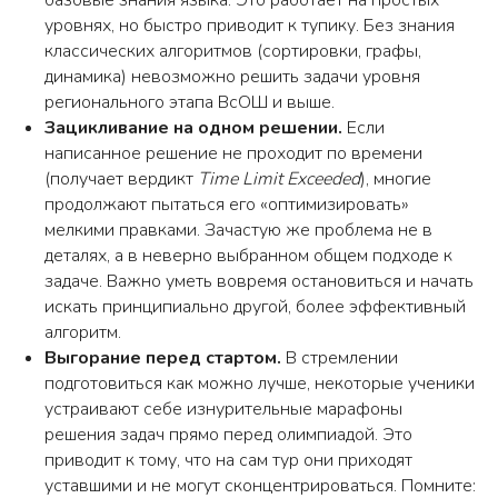
базовые знания языка. Это работает на простых
уровнях, но быстро приводит к тупику. Без знания
классических алгоритмов (сортировки, графы,
динамика) невозможно решить задачи уровня
Телефон
регионального этапа ВсОШ и выше.
Зацикливание на одном решении.
Если
написанное решение не проходит по времени
(получает вердикт
Time Limit Exceeded
), многие
Нажимая кнопку «Оставить заявку», я
продолжают пытаться его «оптимизировать»
соглашаюсь с
политикой
конфиденциальност
и
мелкими правками. Зачастую же проблема не в
и с
публичной офертой
деталях, а в неверно выбранном общем подходе к
задаче. Важно уметь вовремя остановиться и начать
искать принципиально другой, более эффективный
ОСТАВИТЬ ЗАЯВКУ
алгоритм.
Выгорание перед стартом.
В стремлении
подготовиться как можно лучше, некоторые ученики
устраивают себе изнурительные марафоны
КОНТАКТЫ
решения задач прямо перед олимпиадой. Это
приводит к тому, что на сам тур они приходят
уставшими и не могут сконцентрироваться. Помните: