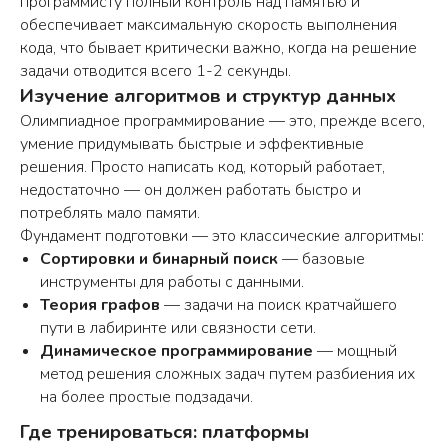
программисту полный контроль над памятью и
обеспечивает максимальную скорость выполнения
кода, что бывает критически важно, когда на решение
задачи отводится всего 1-2 секунды.
Изучение алгоритмов и структур данных
Олимпиадное программирование — это, прежде всего,
умение придумывать быстрые и эффективные
решения. Просто написать код, который работает,
недостаточно — он должен работать быстро и
потреблять мало памяти.
Фундамент подготовки — это классические алгоритмы:
Сортировки и бинарный поиск
— базовые
Подберём для вас подходящий
инструменты для работы с данными.
курс и программу или составим
индивидуальный план занятий
Теория графов
— задачи на поиск кратчайшего
пути в лабиринте или связности сети.
ОСТАВИТЬ ЗАЯВКУ
Динамическое программирование
— мощный
метод решения сложных задач путем разбиения их
на более простые подзадачи.
Где тренироваться: платформы