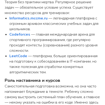
ПОЛЕЗНЫЕ
Теория без практики мертва. Регулярное решение
5
более
12
30
СТАТЬИ
задач — обязательное условие успеха. Существует
часов
статей о
различных
чтения
множество ресурсов для тренировок:
сфере IT
тем
Informatics.mccme.ru
— легендарная платформа с
В нашем блоге вы можете найти
огромным архивом классических учебных задач для
полезные статьи, связанные с темами
наших курсов, и изучать их
школьников.
самостоятельно
Codeforces
— главная международная арена для
Как выбрать язык
Программирование
спортивного программирования, где регулярно
программирования?
- что это и зачем?
проходят контесты (соревнования) разного уровня
сложности.
LeetCode
— платформа, больше ориентированная
на подготовку к собеседованиям в IT-компании, но
также полезная для отработки конкретных
алгоритмических тем.
Роль наставника и курсов
Какие игры делают
Самостоятельная подготовка возможна, но она часто
с помощью Scratch?
напоминает блуждание в темноте. Ребенку сложно
самому выстроить системный план обучения, а главное
Другие
— некому указать на ошибки в его коде. Именно здесь