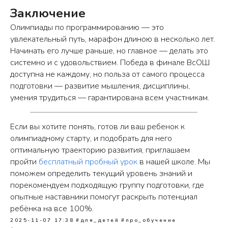
Заключение
Олимпиады по программированию — это
увлекательный путь, марафон длиною в несколько лет.
Начинать его лучше раньше, но главное — делать это
системно и с удовольствием. Победа в финале ВсОШ
доступна не каждому, но польза от самого процесса
подготовки — развитие мышления, дисциплины,
умения трудиться — гарантирована всем участникам.
О нас
Преподаватели
Процесс
Отзывы
Если вы хотите понять, готов ли ваш ребенок к
обучения
Шкодишь
олимпиадному старту, и подобрать для него
Наши курсы
Вопрос-ответ
оптимальную траекторию развития, приглашаем
пройти
бесплатный пробный урок
в нашей школе. Мы
Программы обучения
Полезные
статьи
поможем определить текущий уровень знаний и
порекомендуем подходящую группу подготовки, где
Сертификаты
опытные наставники помогут раскрыть потенциал
ребёнка на все 100%.
2025-11-07 17:38
#для_детей
#про_обучение