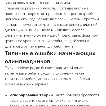
статьи
важна роль опытного наставника или
специализированных курсов. Преподаватель не
просто дает теорию, он проводит код-ревью (разбор
написанного кода), объясняет сложные темы простым
ЗАПИСАТЬСЯ НА ЗАНЯТИЕ
языком и помогает сохранять дисциплину на длинной
дистанции. В нашей школе мы уделяем особое
внимание именно олимпиадной подготовке, формируя
ПОМОЖЕМ ВЫБРАТЬ КУРС И
ЗАПИШЕМ НА БЕСПЛАТНОЕ
группы по уровню знаний, чтобы каждый ученик
ВВОДНОЕ ЗАНЯТИЕ
двигался в оптимальном для себя темпе.
Типичные ошибки начинающих
Позвоним вам, уточним возраст
ребёнка и его интересы
олимпиадников
Подберём программу и запишем на
Путь к победе редко бывает гладким. Многие
вводный урок
талантливые ребята сходят с дистанции из-за
Учтём ваши пожелания и
типичных ошибок, которых легко можно избежать,
сориентируем по цене после пробного
если знать о них заранее.
занятия
Игнорирование теории.
Часто новички бросаются
решать задачи, полагаясь только на интуицию и
Имя