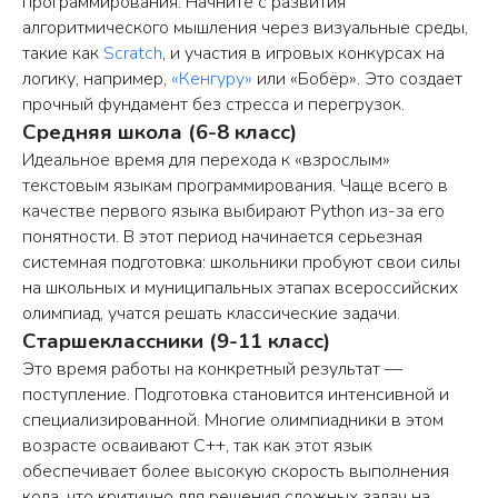
программирования. Начните с развития
алгоритмического мышления через визуальные среды,
такие как
Scratch
, и участия в игровых конкурсах на
логику, например,
«Кенгуру»
или «Бобёр». Это создает
прочный фундамент без стресса и перегрузок.
Средняя школа (6-8 класс)
Идеальное время для перехода к «взрослым»
текстовым языкам программирования. Чаще всего в
качестве первого языка выбирают Python из-за его
понятности. В этот период начинается серьезная
системная подготовка: школьники пробуют свои силы
на школьных и муниципальных этапах всероссийских
олимпиад, учатся решать классические задачи.
Старшеклассники (9-11 класс)
Это время работы на конкретный результат —
поступление. Подготовка становится интенсивной и
специализированной. Многие олимпиадники в этом
возрасте осваивают C++, так как этот язык
обеспечивает более высокую скорость выполнения
кода, что критично для решения сложных задач на