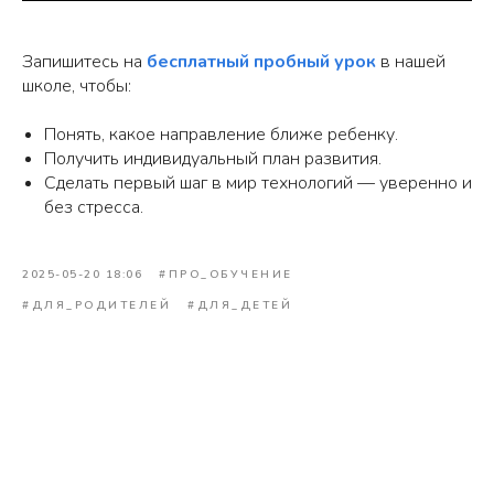
Запишитесь на
бесплатный пробный урок
в нашей
школе, чтобы:
Понять, какое направление ближе ребенку.
Получить индивидуальный план развития.
Сделать первый шаг в мир технологий — уверенно и
без стресса.
Подберём для вас подходящий
курс и программу или составим
2025-05-20 18:06
#ПРО_ОБУЧЕНИЕ
индивидуальный план занятий
#ДЛЯ_РОДИТЕЛЕЙ
#ДЛЯ_ДЕТЕЙ
ОСТАВИТЬ ЗАЯВКУ
ПОЛЕЗНЫЕ
5
более
12
30
СТАТЬИ
часов
статей о
различных