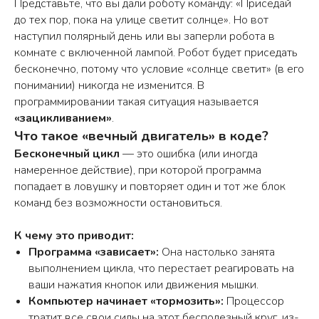
Представьте, что вы дали роботу команду: «Приседай
до тех пор, пока на улице светит солнце». Но вот
наступил полярный день или вы заперли робота в
комнате с включенной лампой. Робот будет приседать
бесконечно, потому что условие «солнце светит» (в его
понимании) никогда не изменится. В
программировании такая ситуация называется
«зацикливанием»
.
Что такое «вечный двигатель» в коде?
Бесконечный цикл
— это ошибка (или иногда
намеренное действие), при которой программа
попадает в ловушку и повторяет один и тот же блок
команд без возможности остановиться.
К чему это приводит:
Программа «зависает»:
Она настолько занята
выполнением цикла, что перестает реагировать на
ваши нажатия кнопок или движения мышки.
Компьютер начинает «тормозить»:
Процессор
тратит все свои силы на этот бесполезный круг, из-