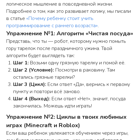
Ежедневно c 9:30 до 21:00 (мск)
логическое мышление в повседневной жизни.
Подробнее о том, как это развивает логику, мы писали
в статье
«Почему ребенку стоит учить
программирование с раннего возраста»
.
Упражнение №1: Алгоритм «Чистая посуда»
Представь, что ты — робот, которому нужно помыть
гору тарелок после праздничного ужина. Твой
алгоритм будет выглядеть так:
Шаг 1:
Возьми одну грязную тарелку и помой её.
Шаг 2 (Условие):
Посмотри в раковину. Там
остались грязные тарелки?
Шаг 3 (Цикл):
Если ответ «Да», вернись к первому
пункту и повтори всё заново.
Шаг 4 (Выход):
Если ответ «Нет», значит, посуда
закончилась. Можешь идти играть!
Упражнение №2: Циклы в твоих любимых
играх (Minecraft и Roblox)
Если ваш ребенок увлекается обучением через игры,