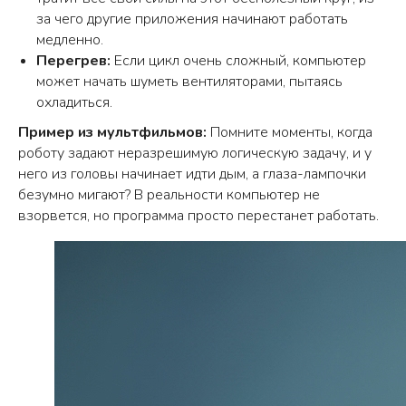
за чего другие приложения начинают работать
медленно.
Перегрев:
Если цикл очень сложный, компьютер
может начать шуметь вентиляторами, пытаясь
охладиться.
Пример из мультфильмов:
Помните моменты, когда
Подберём для вас подходящий
роботу задают неразрешимую логическую задачу, и у
курс и программу или составим
него из головы начинает идти дым, а глаза-лампочки
индивидуальный план занятий
безумно мигают? В реальности компьютер не
ОСТАВИТЬ ЗАЯВКУ
взорвется, но программа просто перестанет работать.
ПОЛЕЗНЫЕ
5
более
12
30
СТАТЬИ
часов
статей о
различных
чтения
сфере IT
тем
В нашем блоге вы можете найти
полезные статьи, связанные с темами