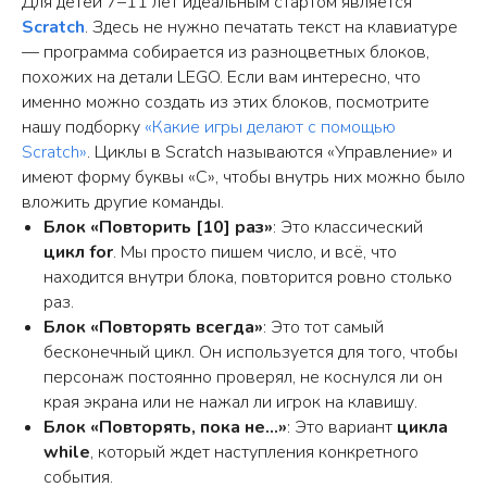
Для детей 7–11 лет идеальным стартом является
Scratch
. Здесь не нужно печатать текст на клавиатуре
— программа собирается из разноцветных блоков,
похожих на детали LEGO. Если вам интересно, что
именно можно создать из этих блоков, посмотрите
нашу подборку
«Какие игры делают с помощью
Scratch»
. Циклы в Scratch называются «Управление» и
имеют форму буквы «С», чтобы внутрь них можно было
вложить другие команды.
Блок «Повторить [10] раз»
: Это классический
цикл for
. Мы просто пишем число, и всё, что
находится внутри блока, повторится ровно столько
раз.
Блок «Повторять всегда»
: Это тот самый
бесконечный цикл. Он используется для того, чтобы
персонаж постоянно проверял, не коснулся ли он
края экрана или не нажал ли игрок на клавишу.
Блок «Повторять, пока не...»
: Это вариант
цикла
while
, который ждет наступления конкретного
события.