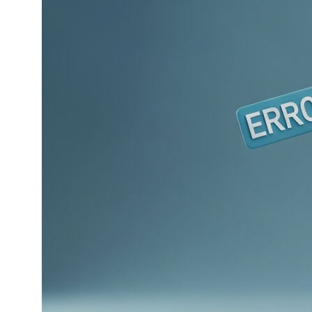
наших курсов, и изучать их
самостоятельно
Как выбрать язык
Программирование
программирования?
- что это и зачем?
Какие игры делают
с помощью Scratch?
Другие
статьи