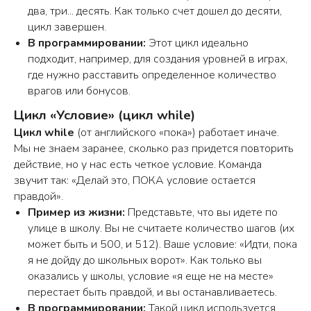
два, три... десять. Как только счет дошел до десяти,
цикл завершен.
В программировании:
Этот цикл идеально
подходит, например, для создания уровней в играх,
где нужно расставить определенное количество
врагов или бонусов.
Цикл «Условие» (цикл while)
Цикл while
(от английского «пока») работает иначе.
Мы не знаем заранее, сколько раз придется повторить
действие, но у нас есть четкое условие. Команда
звучит так: «Делай это, ПОКА условие остается
правдой».
Пример из жизни:
Представьте, что вы идете по
улице в школу. Вы не считаете количество шагов (их
может быть и 500, и 512). Ваше условие: «Идти, пока
я не дойду до школьных ворот». Как только вы
оказались у школы, условие «я еще не на месте»
перестает быть правдой, и вы останавливаетесь.
В программировании:
Такой цикл используется,