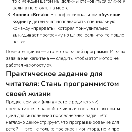
то с каждым шагом мы должны становиться ближе к
цели, а не стоять на месте.
Кнопка «Break»:
В профессиональном
обучении
Нажимая кнопку «Оставить заявку», я
кодингу
детей учат использовать специальную
соглашаюсь с
политикой
команду «прервать», которая принудительно
конфиденциальност
и
выкидывает программу из цикла, если что-то пошло
и с
публичной офертой
не так.
ОСТАВИТЬ ЗАЯВКУ
Помните: циклы — это мотор вашей программы. И ваша
задача как капитана — следить, чтобы этот мотор не
работал «вхолостую».
Практическое задание для
КОНТАКТЫ
читателя: Стань программистом
своей жизни
Предлагаем вам (или вместе с родителями)
Школа программирования «шКОДишь»
превратиться в разработчиков и составить алгоритм-
+7 (926) 890-87-95
цикл для выполнения повседневных задач. Это
shkodish@yandex.ru
наглядно демонстрирует, что программирование для
детей — это не только про экран монитора, но и про