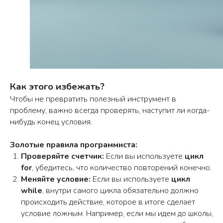
ЗАПИСАТЬСЯ НА ЗАНЯТИЕ
ПОМОЖЕМ ВЫБРАТЬ КУРС И
ЗАПИШЕМ НА БЕСПЛАТНОЕ
ВВОДНОЕ ЗАНЯТИЕ
Позвоним вам, уточним возраст
ребёнка и его интересы
Подберём программу и запишем на
Как этого избежать?
вводный урок
Чтобы не превратить полезный инструмент в
Учтём ваши пожелания и
проблему, важно всегда проверять, наступит ли когда-
сориентируем по цене после пробного
нибудь конец условия.
занятия
Золотые правила программиста:
Проверяйте счетчик:
Если вы используете
цикл
for
, убедитесь, что количество повторений конечно.
Имя
Меняйте условие:
Если вы используете
цикл
while
, внутри самого цикла обязательно должно
происходить действие, которое в итоге сделает
условие ложным. Например, если мы идем до школы,
Телефон