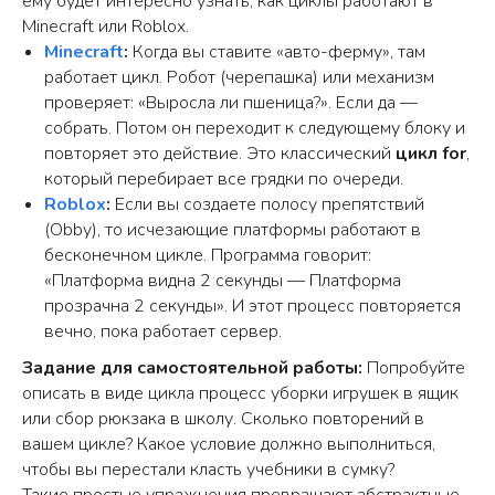
ему будет интересно узнать, как циклы работают в
Minecraft или Roblox.
Minecraft
:
Когда вы ставите «авто-ферму», там
работает цикл. Робот (черепашка) или механизм
проверяет: «Выросла ли пшеница?». Если да —
О нас
Преподаватели
собрать. Потом он переходит к следующему блоку и
повторяет это действие. Это классический
цикл for
,
Процесс
Отзывы
обучения
Шкодишь
который перебирает все грядки по очереди.
Roblox
:
Если вы создаете полосу препятствий
Наши курсы
Вопрос-ответ
(Obby), то исчезающие платформы работают в
Программы обучения
Полезные
бесконечном цикле. Программа говорит:
статьи
«Платформа видна 2 секунды — Платформа
Сертификаты
прозрачна 2 секунды». И этот процесс повторяется
вечно, пока работает сервер.
Задание для самостоятельной работы:
Попробуйте
описать в виде цикла процесс уборки игрушек в ящик
© 2020 -
2026
Школа программирования
или сбор рюкзака в школу. Сколько повторений в
для детей шКОД
ишь
вашем цикле? Какое условие должно выполниться,
Договор оферты
чтобы вы перестали класть учебники в сумку?
Политика конфиденциальности