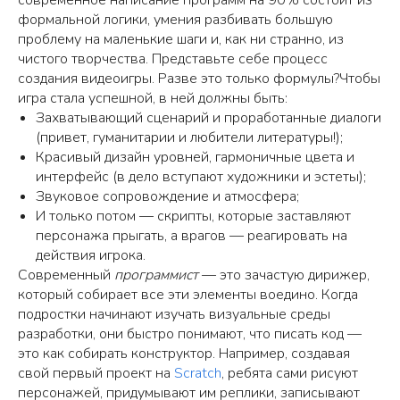
современное написание программ на 90% состоит из
формальной логики, умения разбивать большую
проблему на маленькие шаги и, как ни странно, из
чистого творчества. Представьте себе процесс
создания видеоигры. Разве это только формулы?Чтобы
игра стала успешной, в ней должны быть:
Захватывающий сценарий и проработанные диалоги
(привет, гуманитарии и любители литературы!);
Красивый дизайн уровней, гармоничные цвета и
интерфейс (в дело вступают художники и эстеты);
Звуковое сопровождение и атмосфера;
И только потом — скрипты, которые заставляют
персонажа прыгать, а врагов — реагировать на
действия игрока.
Современный
программист
— это зачастую дирижер,
который собирает все эти элементы воедино. Когда
подростки начинают изучать визуальные среды
разработки, они быстро понимают, что писать код —
это как собирать конструктор. Например, создавая
свой первый проект на
Scratch
, ребята сами рисуют
персонажей, придумывают им реплики, записывают