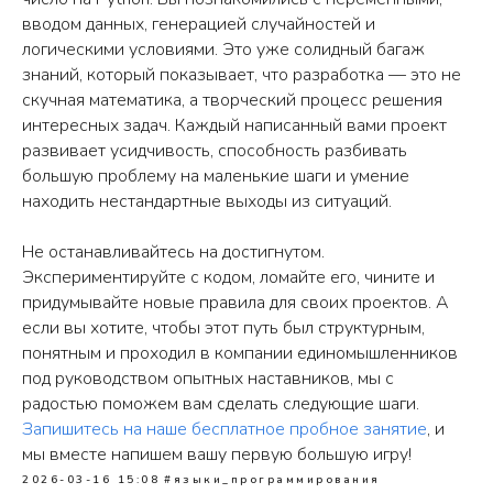
обучения
Шкодишь
вводом данных, генерацией случайностей и
Наши курсы
Вопрос-ответ
логическими условиями. Это уже солидный багаж
Программы обучения
Полезные
знаний, который показывает, что разработка — это не
статьи
скучная математика, а творческий процесс решения
Сертификаты
интересных задач. Каждый написанный вами проект
развивает усидчивость, способность разбивать
большую проблему на маленькие шаги и умение
находить нестандартные выходы из ситуаций.
© 2020 -
2026
Школа программирования
Не останавливайтесь на достигнутом.
для детей шКОД
ишь
Экспериментируйте с кодом, ломайте его, чините и
Договор оферты
придумывайте новые правила для своих проектов. А
Политика конфиденциальности
если вы хотите, чтобы этот путь был структурным,
понятным и проходил в компании единомышленников
под руководством опытных наставников, мы с
радостью поможем вам сделать следующие шаги.
Запишитесь на наше бесплатное пробное занятие
, и
мы вместе напишем вашу первую большую игру!
2026-03-16 15:08
#языки_программирования