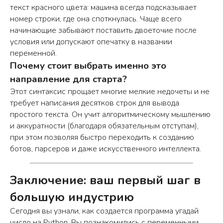
текст красного цвета: машина всегда подсказывает
номер строки, где она споткнулась. Чаще всего
начинающие забывают поставить двоеточие после
условия или допускают опечатку в названии
переменной.
Почему стоит выбрать именно это
направление для старта?
Этот синтаксис прощает многие мелкие недочеты и не
требует написания десятков строк для вывода
простого текста. Он учит алгоритмическому мышлению
и аккуратности (благодаря обязательным отступам),
при этом позволяя быстро переходить к созданию
ботов, парсеров и даже искусственного интеллекта.
Заключение: ваш первый шаг в
большую индустрию
О нас
Преподаватели
Сегодня вы узнали, как создается программа угадай
Процесс
Отзывы
число на Python. Вы познакомились с переменными,