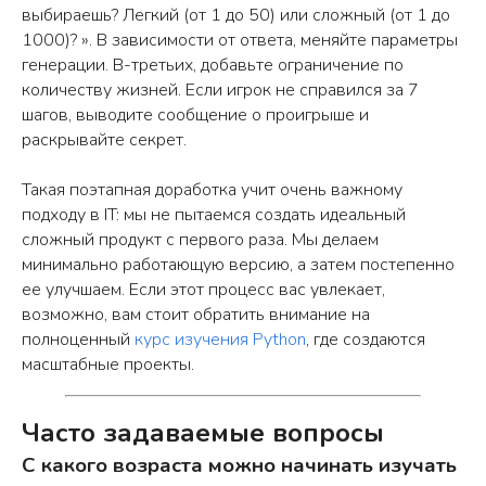
выбираешь? Легкий (от 1 до 50) или сложный (от 1 до
Подберём программу и запишем на
1000)? ». В зависимости от ответа, меняйте параметры
вводный урок
генерации. В-третьих, добавьте ограничение по
Учтём ваши пожелания и
количеству жизней. Если игрок не справился за 7
сориентируем по цене после пробного
занятия
шагов, выводите сообщение о проигрыше и
раскрывайте секрет.
Такая поэтапная доработка учит очень важному
Имя
подходу в IT: мы не пытаемся создать идеальный
сложный продукт с первого раза. Мы делаем
минимально работающую версию, а затем постепенно
ее улучшаем. Если этот процесс вас увлекает,
Телефон
возможно, вам стоит обратить внимание на
полноценный
курс изучения Python
, где создаются
масштабные проекты.
Нажимая кнопку «Оставить заявку», я
соглашаюсь с
политикой
Часто задаваемые вопросы
конфиденциальност
и
и с
публичной офертой
С какого возраста можно начинать изучать