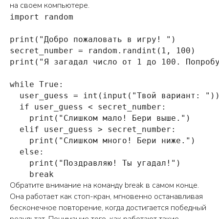
на своем компьютере.
import random

print("Добро пожаловать в игру! ")

secret_number = random.randint(1, 100)

print("Я загадал число от 1 до 100. Попробу
while True: 

  user_guess = int(input("Твой вариант: "))
  if user_guess < secret_number:

    print("Слишком мало! Бери выше.")

  elif user_guess > secret_number: 

    print("Слишком много! Бери ниже.")

  else: 

    print("Поздравляю! Ты угадал!")

    break
Обратите внимание на команду break в самом конце.
Она работает как стоп-кран, мгновенно останавливая
бесконечное повторение, когда достигается победный