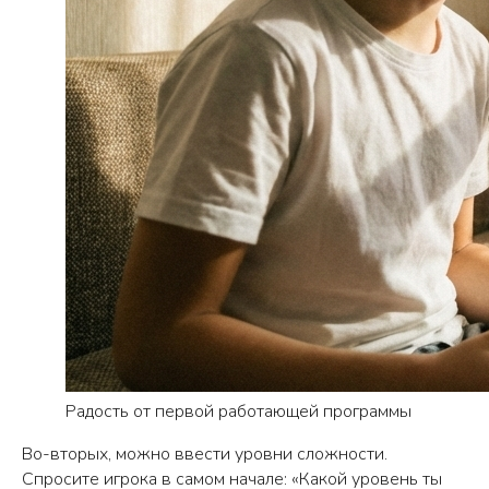
Какие игры делают
с помощью Scratch?
Другие
статьи
ЗАПИСАТЬСЯ НА ЗАНЯТИЕ
ПОМОЖЕМ ВЫБРАТЬ КУРС И
ЗАПИШЕМ НА БЕСПЛАТНОЕ
Радость от первой работающей программы
ВВОДНОЕ ЗАНЯТИЕ
Во-вторых, можно ввести уровни сложности.
Позвоним вам, уточним возраст
Спросите игрока в самом начале: «Какой уровень ты
ребёнка и его интересы