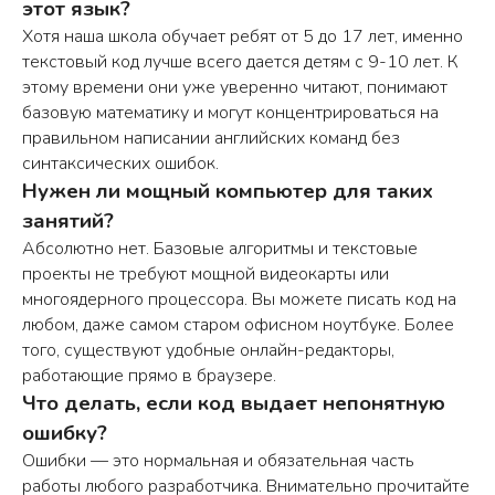
этот язык?
ОСТАВИТЬ ЗАЯВКУ
Хотя наша школа обучает ребят от 5 до 17 лет, именно
текстовый код лучше всего дается детям с 9-10 лет. К
этому времени они уже уверенно читают, понимают
базовую математику и могут концентрироваться на
правильном написании английских команд без
КОНТАКТЫ
синтаксических ошибок.
Нужен ли мощный компьютер для таких
занятий?
Школа программирования «шКОДишь»
Абсолютно нет. Базовые алгоритмы и текстовые
+7 (926) 890-87-95
проекты не требуют мощной видеокарты или
shkodish@yandex.ru
многоядерного процессора. Вы можете писать код на
любом, даже самом старом офисном ноутбуке. Более
Ежедневно c 9:30 до 21:00 (мск)
того, существуют удобные онлайн-редакторы,
работающие прямо в браузере.
Что делать, если код выдает непонятную
ошибку?
Ошибки — это нормальная и обязательная часть
работы любого разработчика. Внимательно прочитайте