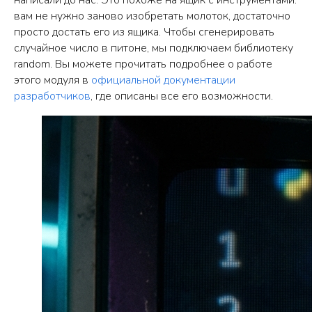
написали до нас. Это похоже на ящик с инструментами:
вам не нужно заново изобретать молоток, достаточно
просто достать его из ящика. Чтобы сгенерировать
случайное число в питоне, мы подключаем библиотеку
random. Вы можете прочитать подробнее о работе
этого модуля в
официальной документации
разработчиков
, где описаны все его возможности.