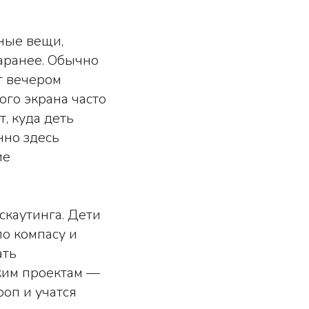
ные вещи,
аранее. Обычно
т вечером
ого экрана часто
, куда деть
нно здесь
ие
скаутинга. Дети
по компасу и
ать
ким проектам —
роп и учатся