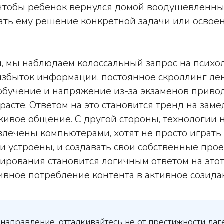
 чтобы ребенок вернулся домой воодушевленны
ать ему решение конкретной задачи или освое
, мы наблюдаем колоссальный запрос на психо
избыток информации, постоянное скроллинг ле
обучение и напряжение из-за экзаменов приво
расте. Ответом на это становится тренд на заме
живое общение. С другой стороны, технологии не
влечены компьютерами, хотят не просто играть 
ни устроены, и создавать свои собственные про
рования становится логичным ответом на этот
вное потребление контента в активное созида
направление, отталкивайтесь не от престижности лаге