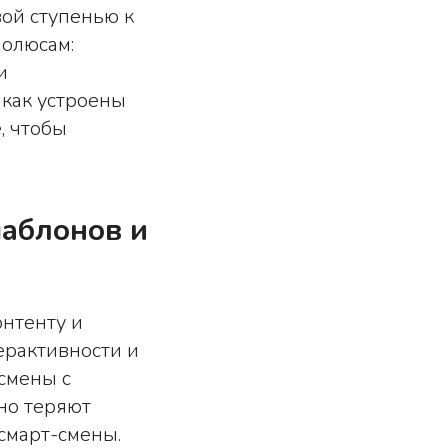
ой ступенью к
полюсам:
и
 как устроены
, чтобы
шаблонов и
нтенту и
ерактивности и
смены с
но теряют
смарт-смены.