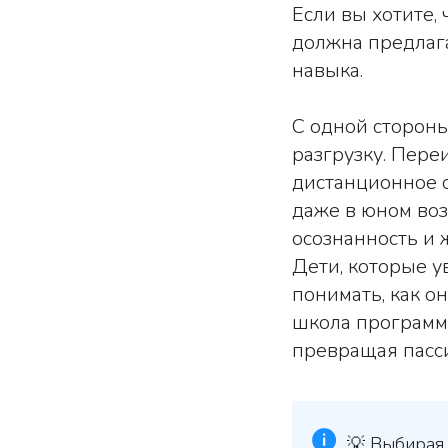
Если вы хотите,
должна предлаг
навыка.
С одной стороны
разгрузку. Пере
дистанционное 
даже в юном воз
осознанность и 
Дети, которые у
понимать, как о
школа программи
превращая пасси
💡 Выбирая 