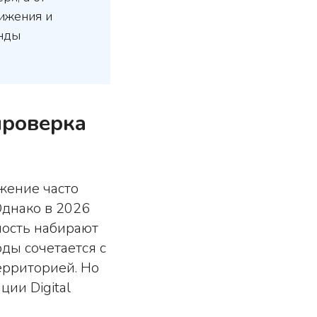
вижения и
анды
проверка
жение часто
Однако в 2026
ность набирают
ды сочетается с
ерриторией. Но
ции Digital