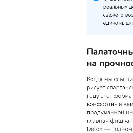
реальных де
свежего воз
единомышл
Палаточны
на прочно
Когда мы слышим
рисует спартанс
году этот форм
комфортные кемп
продуманной ин
главная фишка т
Detox — полном 