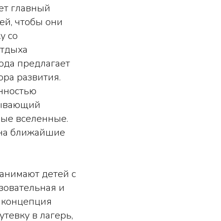
ет главный
ей, чтобы они
у со
отдыха
года предлагает
ра развития.
енностью
атывающий
вые вселенные.
е на ближайшие
занимают детей с
азовательная и
т концепция
тевку в лагерь,