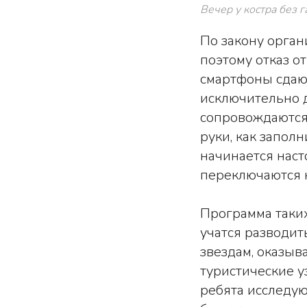
Вечер у костра без 
По закону орган
поэтому отказ о
смартфоны сдаю
исключительно д
сопровождаются 
руки, как запол
начинается нас
переключаются 
Программа таких
учатся разводит
звездам, оказыв
туристические 
ребята исследую