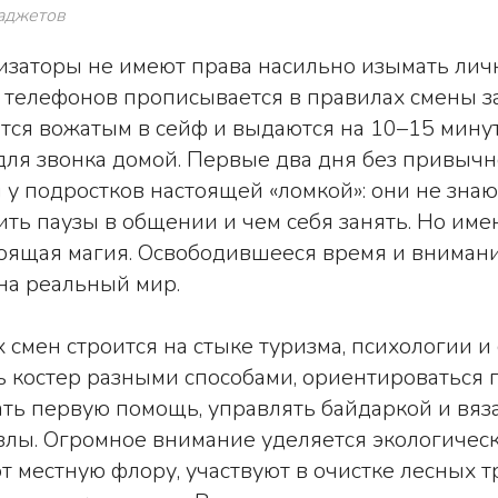
гаджетов
изаторы не имеют права насильно изымать лич
т телефонов прописывается в правилах смены з
тся вожатым в сейф и выдаются на 10–15 мину
ля звонка домой. Первые два дня без привычн
у подростков настоящей «ломкой»: они не знают
нить паузы в общении и чем себя занять. Но име
тоящая магия. Освободившееся время и вниман
на реальный мир.
 смен строится на стыке туризма, психологии и 
ь костер разными способами, ориентироваться 
ать первую помощь, управлять байдаркой и вяз
узлы. Огромное внимание уделяется экологичес
т местную флору, участвуют в очистке лесных т