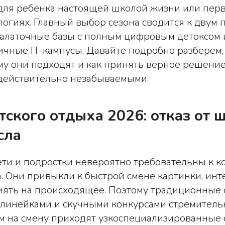
для ребенка настоящей школой жизни или перв
логиях. Главный выбор сезона сводится к двум 
палаточные базы с полным цифровым детоксом 
чные IT-кампусы. Давайте подробно разберем,
му они подходят и как принять верное решение
 действительно незабываемыми.
тского отдыха 2026: отказ от 
сла
ти и подростки невероятно требовательны к ко
. Они привыкли к быстрой смене картинки, инт
иять на происходящее. Поэтому традиционные 
линейками и скучными конкурсами стремитель
м на смену приходят узкоспециализированные 