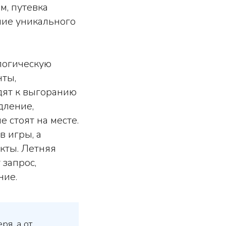
м, путевка
ние уникального
логическую
нты,
дят к выгоранию
дление,
 стоят на месте.
в игры, а
екты. Летняя
 запрос,
ние.
ря, а от