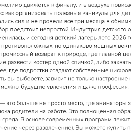
молимо движется к финалу, и в воздухе повиса
: как организовать полезные каникулы для дет
ались сил и не провели все три месяца в обнимк
ор предстоит непростой. Индустрия детского 
енилась, и сегодня детский лагерь лето 2026 
 противоположных, но одинаково мощных векто
промиссный возврат к природе, где главной ц
ие развести костер одной спичкой, либо захв
ее, где подростки создают собственные цифро
путь вы выберете, зависит не только настроени
озможно, будущие увлечения и даже профессия.
— это больше не просто место, где аниматоры 
 пока родители на работе. Это полноценная обр
я среда. В основе современных программ лежи
учение через развлечение). Вы можете купить пу