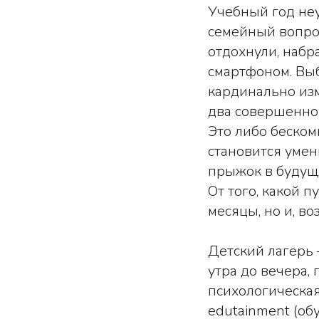
Учебный год неу
семейный вопрос
отдохнули, набр
смартфоном. Выб
кардинально изм
два совершенно
Это либо беском
становится умен
прыжок в будущ
От того, какой 
месяцы, но и, в
Детский лагерь 
утра до вечера,
психологическа
edutainment (об