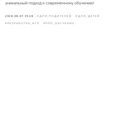
уникальный подход к современному обучению!
2026-06-07 15:28
#ДЛЯ_РОДИТЕЛЕЙ
#ДЛЯ_ДЕТЕЙ
#РАЗРАБОТКА_ИГР
#ПРО_ОБУЧЕНИЕ
Подберём для вас подходящий
курс и программу или составим
индивидуальный план занятий
ОСТАВИТЬ ЗАЯВКУ
ПОЛЕЗНЫЕ
5
более
12
30
СТАТЬИ
часов
статей о
различных
чтения