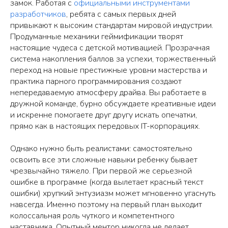
замок. Работая с
официальными инструментами
разработчиков
, ребята с самых первых дней
привыкают к высоким стандартам мировой индустрии.
Продуманные механики геймификации творят
настоящие чудеса с детской мотивацией. Прозрачная
система накопления баллов за успехи, торжественный
переход на новые престижные уровни мастерства и
практика парного программирования создают
непередаваемую атмосферу драйва. Вы работаете в
дружной команде, бурно обсуждаете креативные идеи
и искренне помогаете друг другу искать опечатки,
прямо как в настоящих передовых IT-корпорациях.
Однако нужно быть реалистами: самостоятельно
освоить все эти сложные навыки ребенку бывает
чрезвычайно тяжело. При первой же серьезной
ошибке в программе (когда вылетает красный текст
ошибки) хрупкий энтузиазм может мгновенно угаснуть
навсегда. Именно поэтому на первый план выходит
колоссальная роль чуткого и компетентного
наставника. Опытный ментор никогда не делает