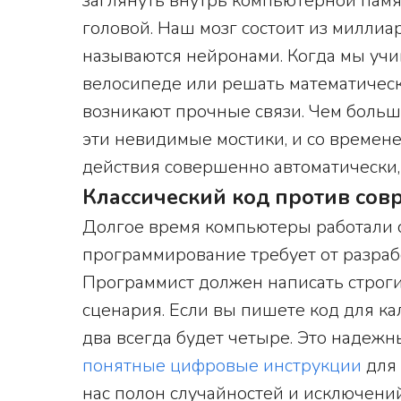
заглянуть внутрь компьютерной памя
головой. Наш мозг состоит из милли
называются нейронами. Когда мы учим
велосипеде или решать математическ
возникают прочные связи. Чем больш
эти невидимые мостики, и со време
действия совершенно автоматически,
Классический код против со
Долгое время компьютеры работали 
программирование требует от разра
Программист должен написать строг
сценария. Если вы пишете код для кал
два всегда будет четыре. Это надежн
понятные цифровые инструкции
для 
нас полон случайностей и исключений