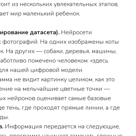
тоит из нескольких увлекательных этапов,
нает мир маленький ребенок.
ирование датасета).
Нейросети
х фотографий. На одних изображены коты
к. На других — собаки, деревья, машины,
заботливо помечено человеком: «здесь
к для нашей цифровой модели.
мма не видит картинку целиком, как это
жение на мельчайшие цветные точки —
ных нейронов оценивает самые базовые
где тень, где проходят прямые линии, а где
ды.
в.
Информация передается на следующие,
десь программа начинает замечать сложные