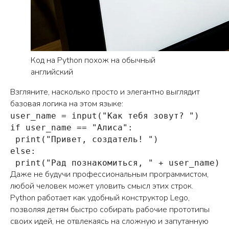
самостоятельно
Как выбрать язык
Программирование
программирования?
- что это и зачем?
Код на Python похож на обычный
английский
Взгляните, насколько просто и элегантно выглядит
базовая логика на этом языке:
user_name = input("Как тебя зовут? ")

Какие игры делают
if user_name == "Алиса": 

с помощью Scratch?
 print("Привет, создатель! ")

else: 

Другие
 print("Рад познакомиться, " + user_name)
статьи
Даже не будучи профессиональным программистом,
любой человек может уловить смысл этих строк.
Python работает как удобный конструктор Lego,
позволяя детям быстро собирать рабочие прототипы
ЗАПИСАТЬСЯ НА ЗАНЯТИЕ
своих идей, не отвлекаясь на сложную и запутанную