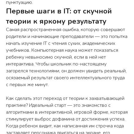
пунктуацию.
ПОМОЖЕМ ВЫБРАТЬ КУРС И
Первые шаги в IT: от скучной
ЗАПИШЕМ НА БЕСПЛАТНОЕ
теории к яркому результату
ВВОДНОЕ ЗАНЯТИЕ
Самая распространенная ошибка, которую совершают
Позвоним вам, уточним возраст
ребёнка и его интересы
родители и начинающие преподаватели — это попытка
начать изучение IT с чтения сухих, академических
Подберём программу и запишем на
вводный урок
учебников. Компьютерная наука может показаться
ребенку невыносимо скучной, если в ней нет
Учтём ваши пожелания и
сориентируем по цене после пробного
интерактива. Чтобы школьник по-настоящему
занятия
загорелся технологиями, он должен увидеть реальный,
осязаемый результат своего интеллектуального труда
с первых же минут.
Имя
Как сделать этот переход от теории к захватывающей
практике? Идеальный старт — это знакомство с
алгоритмами в интерактивной, игровой форме, которая
стимулирует выброс дофамина от достижения успеха.
Телефон
Когда ребенок видит, как написанная им строчка кода
заставляет персонажа двигаться на экране, его