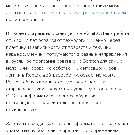
мотивация взлетает до небес. Именно в такие моменты
дети осознают
пользу от занятий программированием
Нажимая кнопку «Оставить заявку», я
соглашаюсь с
политикой
на личном опыте.
конфиденциальност
и
и с
публичной офертой
В школе программирования для детей шКОДишь ребята
от 5 до 17 лет осваивают технологии именно через
ОСТАВИТЬ ЗАЯВКУ
практику. В зависимости от возраста и текущих
навыков, ученики погружаются в разные направления:
визуальное программирование на Scratch для самых
маленьких, создание собственных игровых миров и
логики в Roblox, веб-разработку, освоение языка
КОНТАКТЫ
Python, общую компьютерную грамотность, а
старшеклассники проходят углубленную подготовку к
ОГЭ по информатике. Процесс обучения
Школа программирования «шКОДишь»
превращается в увлекательное творческое
+7 (926) 890-87-95
приключение.
shkodish@yandex.ru
Занятия проходят как в онлайн формате, что позволяет
Ежедневно c 9:30 до 21:00 (мск)
учиться из любой точки мира, так и в современных,