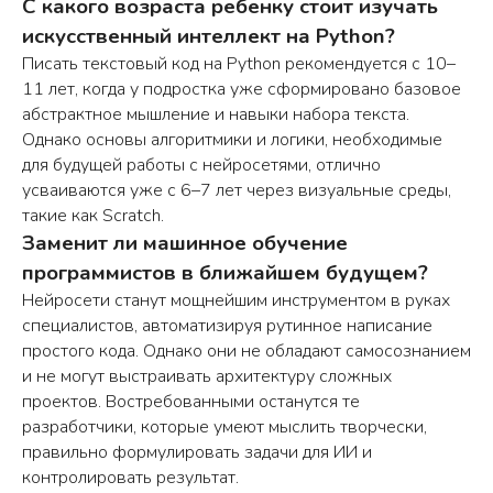
С какого возраста ребенку стоит изучать
искусственный интеллект на Python?
Писать текстовый код на Python рекомендуется с 10–
11 лет, когда у подростка уже сформировано базовое
О нас
Преподаватели
абстрактное мышление и навыки набора текста.
Процесс
Отзывы
Однако основы алгоритмики и логики, необходимые
обучения
Шкодишь
для будущей работы с нейросетями, отлично
Наши курсы
Вопрос-ответ
усваиваются уже с 6–7 лет через визуальные среды,
Программы обучения
Полезные
такие как Scratch.
статьи
Заменит ли машинное обучение
Сертификаты
программистов в ближайшем будущем?
Нейросети станут мощнейшим инструментом в руках
специалистов, автоматизируя рутинное написание
простого кода. Однако они не обладают самосознанием
© 2020 -
2026
Школа программирования
и не могут выстраивать архитектуру сложных
для детей шКОД
ишь
проектов. Востребованными останутся те
Договор оферты
разработчики, которые умеют мыслить творчески,
правильно формулировать задачи для ИИ и
Политика конфиденциальности
контролировать результат.