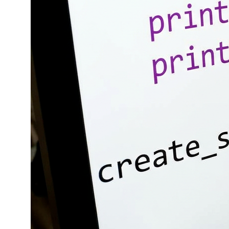
Подберём для вас подходящий
курс и программу или составим
индивидуальный план занятий
ОСТАВИТЬ ЗАЯВКУ
ПОЛЕЗНЫЕ
5
более
12
30
СТАТЬИ
часов
статей о
различных
чтения
сфере IT
тем
В нашем блоге вы можете найти
полезные статьи, связанные с темами
наших курсов, и изучать их