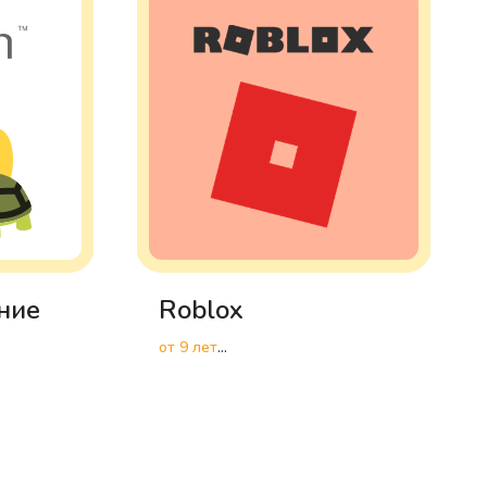
ние
Roblox
от 9 лет
Разработка игр