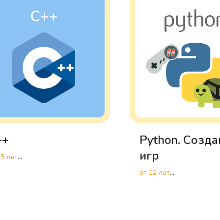
++
Python. Созда
игр
15 лет
окоуровневое
от 12 лет
граммирование
Разработка игр