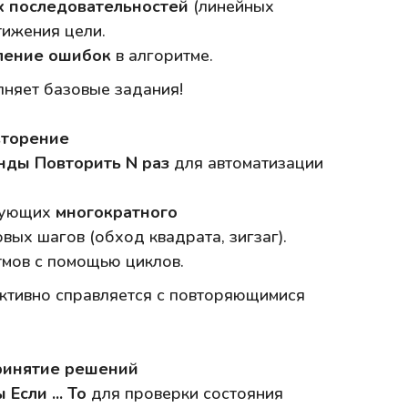
х последовательностей
(линейных
тижения цели.
ление ошибок
в алгоритме.
няет базовые задания!
вторение
нды Повторить N раз
для автоматизации
бующих
многократного
вых шагов (обход квадрата, зигзаг).
мов с помощью циклов.
тивно справляется с повторяющимися
принятие решений
Если ... То
для проверки состояния