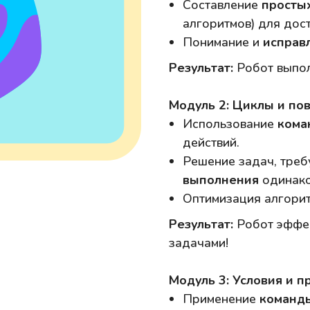
Составление
просты
алгоритмов) для дос
Понимание и
исправ
Результат:
Робот выпол
Модуль 2: Циклы и по
Использование
кома
действий.
Решение задач, тре
выполнения
одинако
Оптимизация алгорит
Результат:
Робот эффек
задачами!
Модуль 3: Условия и 
Применение
команды 