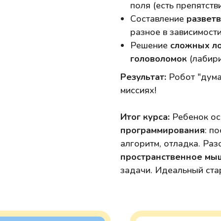
поля (есть препятств
Составление
развет
разное в зависимости
Решение
сложных ло
головоломок
(лабири
Результат:
Робот "дума
миссиях!
Итог курса:
Ребенок о
программирования
: п
алгоритм, отладка. Раз
пространственное мы
задачи. Идеальный ста