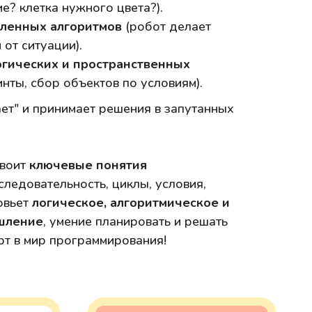
ие? клетка нужного цвета?).
вленных алгоритмов
(робот делает
 от ситуации).
гических и пространственных
нты, сбор объектов по условиям).
ет" и принимает решения в запутанных
своит
ключевые понятия
оследовательность, циклы, условия,
овьет
логическое, алгоритмическое и
шление
, умение планировать и решать
рт в мир программирования!