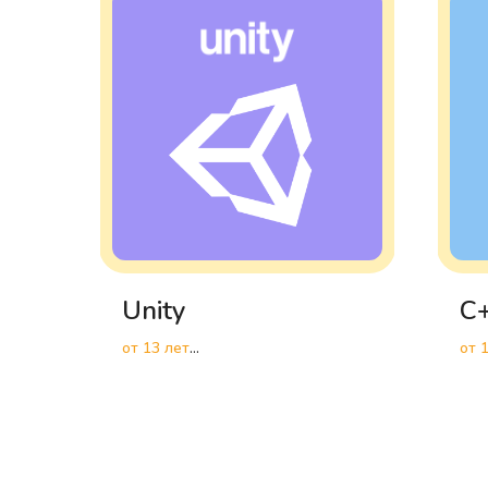
Unity
C
от 13 лет
от 
Разработка игр
Выс
про