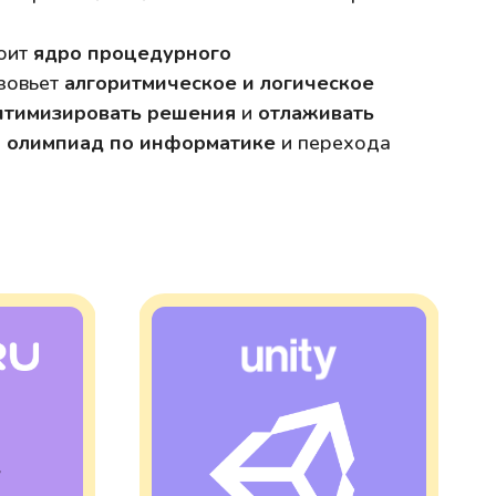
оит
ядро процедурного
азовьет
алгоритмическое и логическое
птимизировать решения
и
отлаживать
я
олимпиад по информатике
и перехода