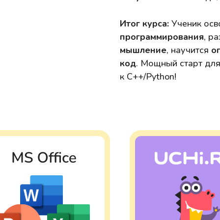
Итог курса:
Ученик осв
программирования
, р
мышление
, научится
о
код
. Мощный старт дл
к C++/Python!