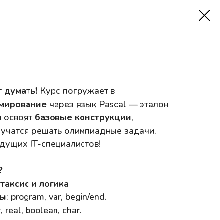
т думать!
Курс погружает в
мирование
через язык Pascal — эталон
и освоят
базовые конструкции
,
аучатся решать олимпиадные задачи.
дущих IT-специалистов!
?
таксис и логика
мы
: program, var, begin/end.
r, real, boolean, char.