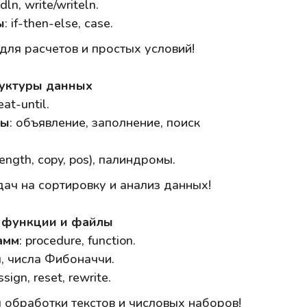
dln, write/writeln.
ы
: if-then-else, case.
ля расчетов и простых условий!
руктуры данных
eat-until.
вы
: объявление, заполнение, поиск
ength, copy, pos), палиндромы.
ач на сортировку и анализ данных!
, функции и файлы
амм
: procedure, function.
л, числа Фибоначчи.
assign, reset, rewrite.
 обработки текстов и числовых наборов!