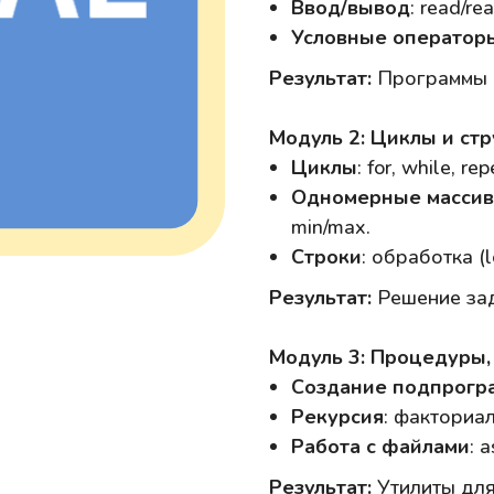
Ввод/вывод
: read/rea
Условные оператор
Результат:
Программы д
Модуль 2: Циклы и ст
Циклы
: for, while, rep
Одномерные масси
min/max.
Строки
: обработка (l
Результат:
Решение зад
Модуль 3: Процедуры
Создание подпрогр
Рекурсия
: факториа
Работа с файлами
: 
Результат:
Утилиты для