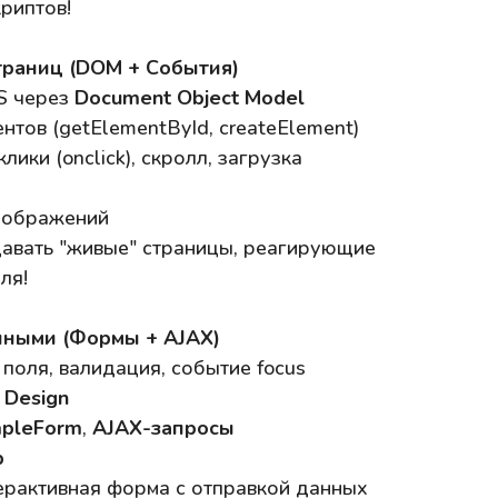
риптов!
траниц (DOM + События)
S через
Document Object Model
нтов (getElementById, createElement)
клики (onclick), скролл, загрузка
изображений
авать "живые" страницы, реагирующие
ля!
анными (Формы + AJAX)
поля, валидация, событие focus
 Design
mpleForm
,
AJAX-запросы
b
ерактивная форма с отправкой данных