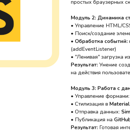
простых браузерных ск
Модуль 2: Динамика с
• Управление HTML/CS
• Поиск/создание элеме
•
Обработка событий:
(addEventListener)
• "Ленивая" загрузка 
Результат:
Умение созд
на действия пользовате
Модуль 3: Работа с д
• Управление формами: 
• Стилизация в
Material
• Отправка данных:
Si
• Публикация на
GitHu
Результат:
Готовая инт