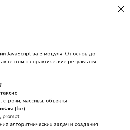
и JavaScript за 3 модуля! От основ до
 акцентом на практические результаты
?
нтаксис
 строки, массивы, объекты
иклы (for)
, prompt
ия алгоритмических задач и создания