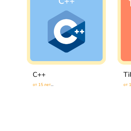
C++
Ti
от 15 лет
от 
Высокоуровневое
Раз
программирование