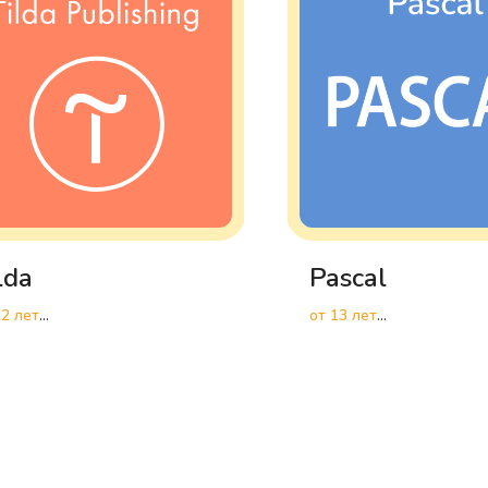
lda
Pascal
12 лет
от 13 лет
работка сайтов
Высокоуровневое
программирование