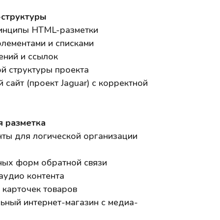
-структуры
инципы HTML-разметки
элементами и списками
ений и ссылок
й структуры проекта
сайт (проект Jaguar) с корректной
я разметка
нты для логической организации
ных форм обратной связи
 аудио контента
 карточек товаров
ьный интернет-магазин с медиа-