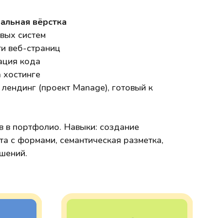
альная вёрстка
овых систем
и веб-страниц
ация кода
 хостинге
лендинг (проект Manage), готовый к
в в портфолио. Навыки: создание
та с формами, семантическая разметка,
шений.