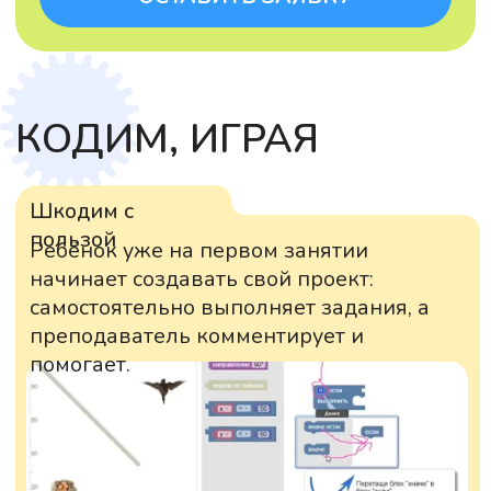
ДРУГИЕ КУРСЫ
ПОЛЕЗНЫЕ
5
более
10
30
СТАТЬИ
часов
статей о
различных
чтения
сфере IT
разделов
В нашем блоге вы можете найти
полезные статьи, связанные с темами
наших курсов, и изучать их
самостоятельно