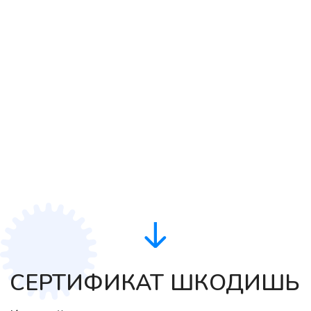
ХОТИМ СЕРТИФИКАТ
ЗАЧЕМ ИЗУЧАТЬ КУРС
РАЗВИВАЕМ ЛОГИЧЕСКОЕ
МЫШЛЕНИЕ
Scratch Jr даёт ребёнку
отличную возможность
освоить основы
программирования и является
отличным введением в более
сложные компьютерные языки
ИЗУЧАЕМ ОСНОВЫ IT-СФЕРЫ,
ИГРАЯ
Выстраивая курс на основе
специально разработанной
системы обучения, мы