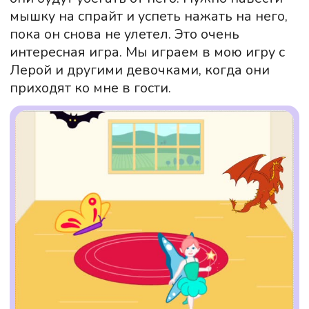
ПОКАЗАТЬ ЕЩЁ
ПОЧЕМУ МЫ?
РАЗВИВАЕМ ЛОГИЧЕСКОЕ
МЫШЛЕНИЕ
Возможность выбрать курс, где
преподаватель будет
заниматься с вашим ребёнком
индивидуально, обеспечивая
максимальную вовлечённость в
процесс обучения
ИЗУЧАЕМ ОСНОВЫ IT-СФЕРЫ,
ИГРАЯ
Весёлая система мотивации для