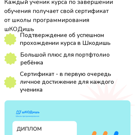
развиваем желание учиться и
познавать мир IT-технологий с
помощью игры
НАЛАЖИВАЕМ КОММУНИКАЦИЮ
С УЧИТЕЛЕМ
Благодаря опыту наших
преподавателей, ребёнок
БЕСПЛАТНОЕ ВВОДНОЕ ЗАНЯТИЕ
легче идёт на контакт и
привыкает
Познакомьтесь с нашим методом
к обучению, что очень полезно
обучения
в дошкольном возрасте
Уже на первом занятии ребёнок
создаст свой проект
Попробуйте выбранный курс,
УЧИМСЯ СТАВИТЬ ЦЕЛИ И
или мы подберём другой
ДОСТИГАТЬ ИХ
С помощью системы мотивации,
ЗАПИСАТЬСЯ НА ЗАНЯТИЕ
различных призов и
поддержки наставников
ребёнок учится доводить
проекты до конца и добиваться