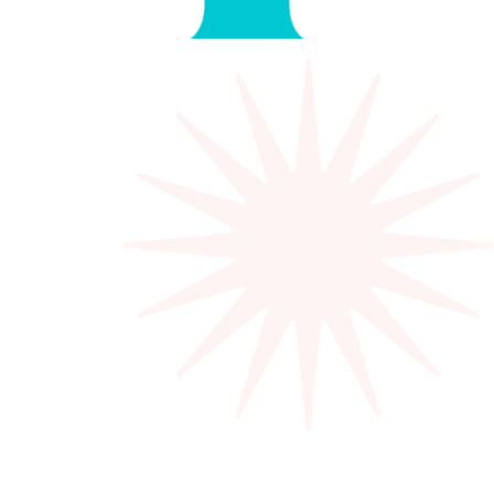
Каждый ученик курса по завершении
обучения получает свой сертификат
от школы программирования
шКОДишь
Подтверждение об успешном
прохождении курса в Шкодишь
Большой плюс для портфтолио
ребёнка
Сертификат - в первую очередь
личное достижение для каждого
ученика