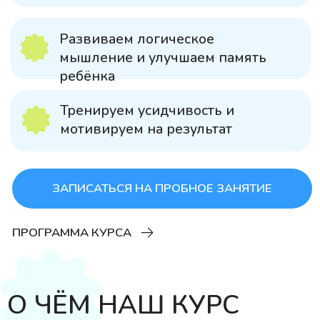
О ЧЁМ НАШ КУРС
Scratch Jr – это язык программирования,
который позволяет детям в возрасте 5-7
лет создавать интерактивные истории и
игры.
Ребята собирают графические блоки и
«оживляют» персонажей.
С помощью удобной платформы Scratch Jr
даже самые маленькие и непоседливые
ребята смогут научиться построению
алгоритмов и разработке собственных игр.
более
400
2
20
учеников
прошли курс
модуля
готовых
в курсе
проектов