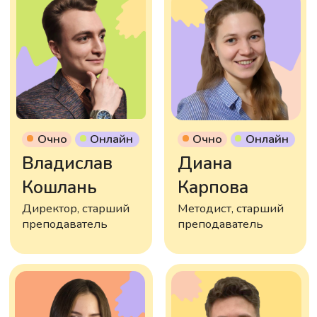
ЗАПИСАТЬСЯ НА ЗАНЯТИЕ
ПОМОЖЕМ ВЫБРАТЬ КУРС И
ЗАПИШЕМ НА БЕСПЛАТНОЕ
ВВОДНОЕ ЗАНЯТИЕ
Позвоним вам, уточним возраст
ребёнка и его интересы
Подберём программу и запишем на
вводный урок
Учтём ваши пожелания и
сориентируем по цене после пробного
занятия