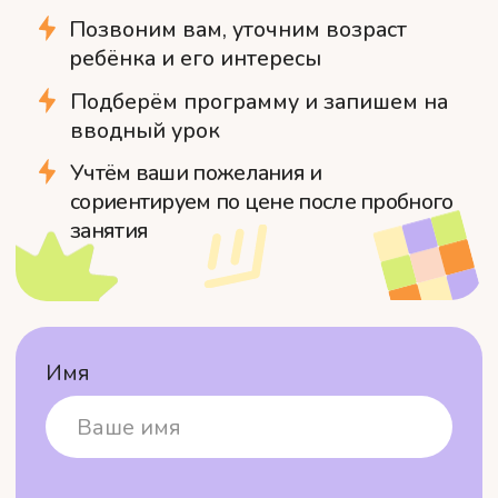
О нас
Преподаватели
Процесс
Отзывы
обучения
Шкодишь
Наши курсы
Вопрос-ответ
Программы обучения
Полезные
статьи
Сертификаты
Стоимость
© 2020 -
2026
Школа программирования
для детей шКОД
ишь
Договор оферты
Политика конфиденциальности