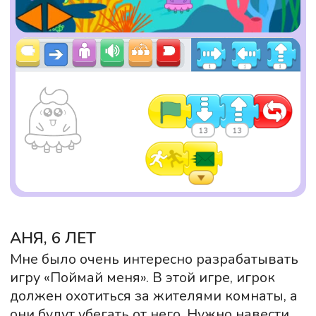
Очно
Онлайн
Очно
Онлайн
Владислав
Диана
Кошлань
Карпова
Директор, старший
Методист, старший
преподаватель
преподаватель
Очно
Онлайн
Дарья
Алексей
Рыбникова
Шкиленко
Преподаватель
Преподаватель