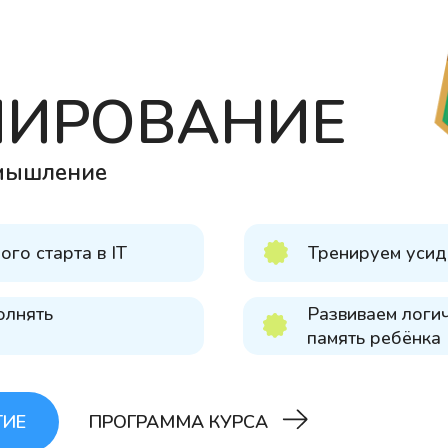
МИРОВАНИЕ
 мышление
го старта в IT
Тренируем усид
олнять
Развиваем логи
память ребёнка
ТИЕ
ПРОГРАММА КУРСА