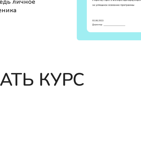
редь личное
еника
АТЬ КУРС