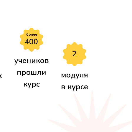
более
400
2
учеников
прошли
модуля
х
курс
в курсе