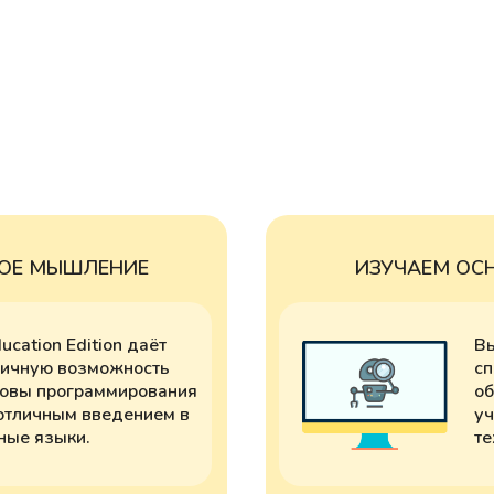
КОЕ МЫШЛЕНИЕ
ИЗУЧАЕМ ОСН
ucation Edition даёт
Вы
личную возможность
сп
новы программирования
об
 отличным введением в
уч
ные языки.
те