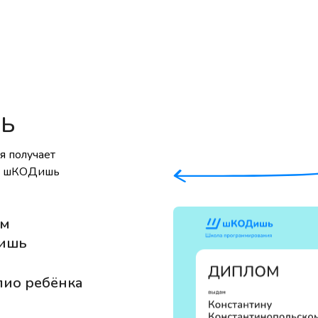
ШЬ
я получает
ия шКОДишь
ом
дишь
лио ребёнка