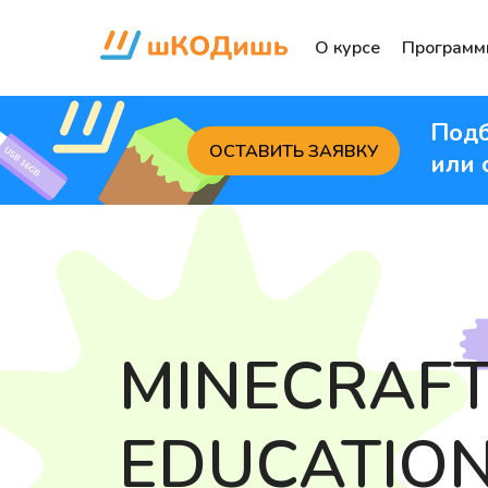
О курсе
Програм
Подб
ОСТАВИТЬ ЗАЯВКУ
или 
MINECRAF
EDUCATION