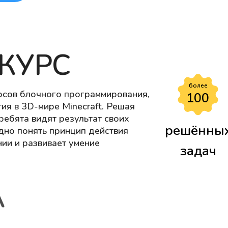
КУРС
более
рсов блочного программирования,
100
ия в 3D-мире Minecraft. Решая
ребята видят результат своих
решённы
ядно понять принцип действия
ии и развивает умение
задач
А