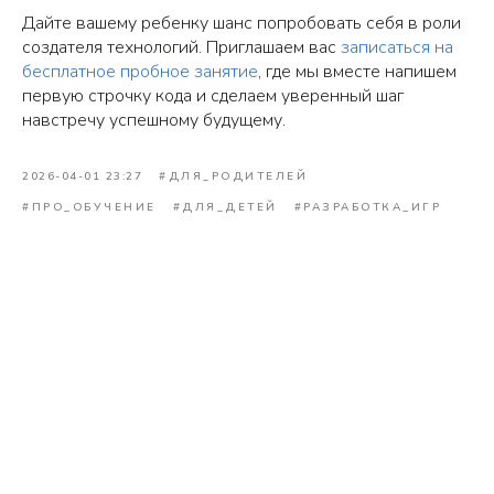
Дайте вашему ребенку шанс попробовать себя в роли
создателя технологий. Приглашаем вас
записаться на
бесплатное пробное занятие
, где мы вместе напишем
первую строчку кода и сделаем уверенный шаг
навстречу успешному будущему.
2026-04-01 23:27
#ДЛЯ_РОДИТЕЛЕЙ
#ПРО_ОБУЧЕНИЕ
#ДЛЯ_ДЕТЕЙ
#РАЗРАБОТКА_ИГР
Подберём для вас подходящий
курс и программу или составим
индивидуальный план занятий
ОСТАВИТЬ ЗАЯВКУ