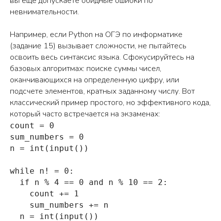
вы еще допускаете обидные ошибки по
невнимательности.
Например, если Python на ОГЭ по информатике
(задание 15) вызывает сложности, не пытайтесь
освоить весь синтаксис языка. Сфокусируйтесь на
базовых алгоритмах: поиске суммы чисел,
оканчивающихся на определенную цифру, или
подсчете элементов, кратных заданному числу. Вот
классический пример простого, но эффективного кода,
который часто встречается на экзаменах:
count = 0

sum_numbers = 0

n = int(input())

while n! = 0:

  if n % 4 == 0 and n % 10 == 2:

    count += 1

    sum_numbers += n

  n = int(input())
