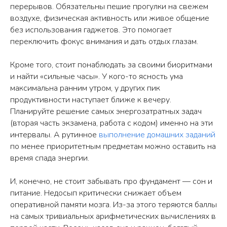
перерывов. Обязательны пешие прогулки на свежем
воздухе, физическая активность или живое общение
без использования гаджетов. Это помогает
Подберём для вас подходящий
переключить фокус внимания и дать отдых глазам.
курс и программу или составим
индивидуальный план занятий
Кроме того, стоит понаблюдать за своими биоритмами
и найти «сильные часы». У кого-то ясность ума
ОСТАВИТЬ ЗАЯВКУ
максимальна ранним утром, у других пик
продуктивности наступает ближе к вечеру.
Планируйте решение самых энергозатратных задач
(вторая часть экзамена, работа с кодом) именно на эти
ПОЛЕЗНЫЕ
интервалы. А рутинное
выполнение домашних заданий
5
более
12
30
по менее приоритетным предметам можно оставить на
СТАТЬИ
часов
статей о
различных
время спада энергии.
чтения
сфере IT
тем
В нашем блоге вы можете найти
И, конечно, не стоит забывать про фундамент — сон и
полезные статьи, связанные с темами
питание. Недосып критически снижает объем
наших курсов, и изучать их
оперативной памяти мозга. Из-за этого теряются баллы
самостоятельно
на самых тривиальных арифметических вычислениях в
Как выбрать язык
Программирование
программирования?
- что это и зачем?