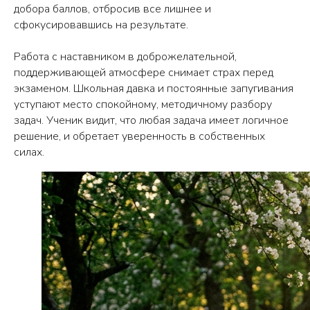
ВВОДНОЕ ЗАНЯТИЕ
добора баллов, отбросив все лишнее и
сфокусировавшись на результате.
Позвоним вам, уточним возраст
ребёнка и его интересы
Работа с наставником в доброжелательной,
Подберём программу и запишем на
поддерживающей атмосфере снимает страх перед
вводный урок
экзаменом. Школьная давка и постоянные запугивания
Учтём ваши пожелания и
уступают место спокойному, методичному разбору
сориентируем по цене после пробного
задач. Ученик видит, что любая задача имеет логичное
занятия
решение, и обретает уверенность в собственных
силах.
Имя
Телефон
Нажимая кнопку «Оставить заявку», я