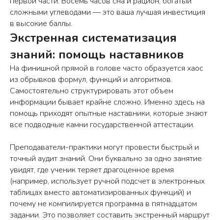
первой части. Восемь часов сна и рацион, богатый
сложными углеводами — это ваша лучшая инвестиция
в высокие баллы.
Экстренная систематизация
знаний: помощь наставников
На финишной прямой в голове часто образуется хаос
из обрывков формул, функций и алгоритмов.
Какие игры делают
Самостоятельно структурировать этот объем
с помощью Scratch?
информации бывает крайне сложно. Именно здесь на
помощь приходят опытные наставники, которые знают
Другие
все подводные камни государственной аттестации.
статьи
Преподаватели-практики могут провести быстрый и
точный аудит знаний. Они буквально за одно занятие
увидят, где ученик теряет драгоценное время
ЗАПИСАТЬСЯ НА ЗАНЯТИЕ
(например, использует ручной подсчет в электронных
таблицах вместо автоматизированных функций) и
почему не компилируется программа в пятнадцатом
ПОМОЖЕМ ВЫБРАТЬ КУРС И
задании. Это позволяет составить экстренный маршрут
ЗАПИШЕМ НА БЕСПЛАТНОЕ