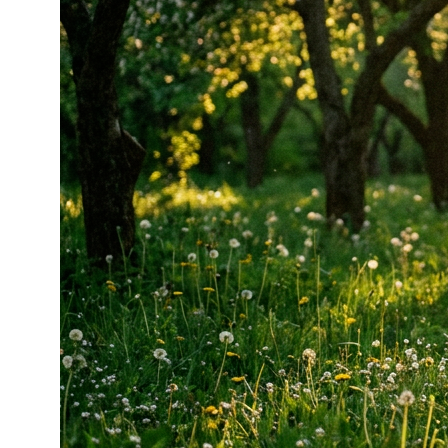
соглашаюсь с
политикой
конфиденциальност
и
и с
публичной офертой
ОСТАВИТЬ ЗАЯВКУ
КОНТАКТЫ
Школа программирования «шКОДишь»
+7 (926) 890-87-95
shkodish@yandex.ru
Ежедневно c 9:30 до 21:00 (мск)