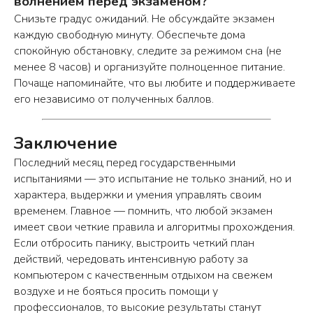
волнением перед экзаменом?
Снизьте градус ожиданий. Не обсуждайте экзамен
О нас
Преподаватели
каждую свободную минуту. Обеспечьте дома
Процесс
Отзывы
спокойную обстановку, следите за режимом сна (не
обучения
Шкодишь
менее 8 часов) и организуйте полноценное питание.
Наши курсы
Вопрос-ответ
Почаще напоминайте, что вы любите и поддерживаете
Программы обучения
Полезные
его независимо от полученных баллов.
статьи
Сертификаты
Заключение
Последний месяц перед государственными
испытаниями — это испытание не только знаний, но и
характера, выдержки и умения управлять своим
© 2020 -
2026
Школа программирования
временем. Главное — помнить, что любой экзамен
для детей шКОД
ишь
имеет свои четкие правила и алгоритмы прохождения.
Договор оферты
Если отбросить панику, выстроить четкий план
Политика конфиденциальности
действий, чередовать интенсивную работу за
компьютером с качественным отдыхом на свежем
воздухе и не бояться просить помощи у
профессионалов, то высокие результаты станут