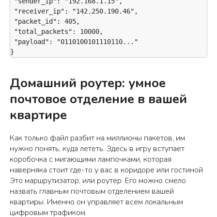
 "sender_ip": "192.168.1.15",

 "receiver_ip": "142.250.190.46",

 "packet_id": 405,

 "total_packets": 10000,

 "payload": "0110100101110110..."

}
Домашний роутер: умное
почтовое отделение в вашей
квартире
Как только файл разбит на миллионы пакетов, им
нужно понять, куда лететь. Здесь в игру вступает
коробочка с мигающими лампочками, которая
наверняка стоит где-то у вас в коридоре или гостиной.
Это маршрутизатор, или роутер. Его можно смело
назвать главным почтовым отделением вашей
квартиры. Именно он управляет всем локальным
цифровым трафиком.